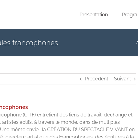
Présentation
Progr
rales francophones
A
Précédent
Suivant
rancophones
cophone (CITF) entretient des liens de travail, d’échange et
artistes actifs, à travers le monde, dans de multiples
 ? Une même envie : la CRÉATION DU SPECTACLE VIVANT en
té
, directeur artistique des Francophonies, des écritures à la