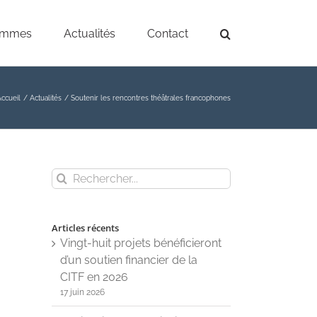
ammes
Actualités
Contact
ccueil
Actualités
Soutenir les rencontres théâtrales francophones
Rechercher
Articles récents
Vingt-huit projets bénéficieront
d’un soutien financier de la
CITF en 2026
17 juin 2026