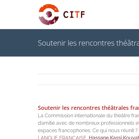
Skip
to
content
Soutenir les rencontres théât
Soutenir les rencontres théâtrales f
La Commission internationale du théâtre fran
d’amitié avec de nombreux professionnels et 
espaces francophones. Ce qui nous réunit
LANGUE FRANCAISE.
Hassane Kassi Kouya