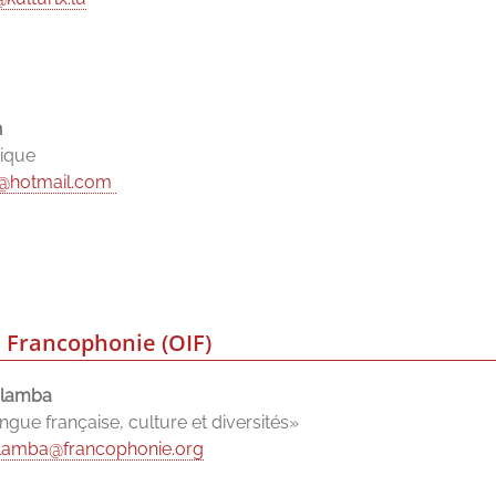
n
tique
n@hotmail.com
a Francophonie (OIF)
alamba
ngue française, culture et diversités»
lamba@francophonie.org