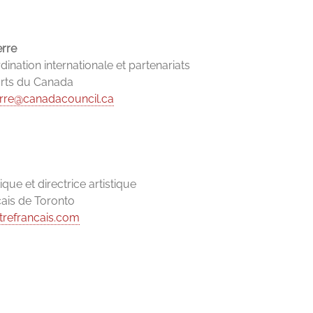
erre
ination internationale et partenariats
arts du Canada
erre@canadacouncil.ca
ique et directrice artistique
çais de Toronto
trefrancais.com