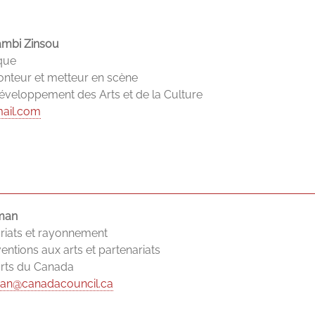
ambi Zinsou
ique
nteur et metteur en scène
veloppement des Arts et de la Culture
ail.com
rman
ariats et rayonnement
entions aux arts et partenariats
arts du Canada
man@canadacouncil.ca