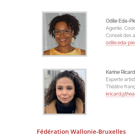
Odile Eda-Pi
Agente, Coord
Conseil des 
odile.eda-pi
Karine Ricard
Experte artist
Théâtre fran
kricard@thea
Fédération Wallonie-Bruxelles