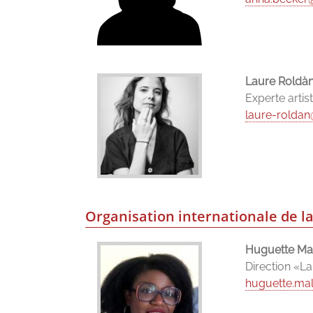
Laure Roldà
Experte artis
laure-rolda
Organisation internationale de l
Huguette M
Direction «La
huguette.ma