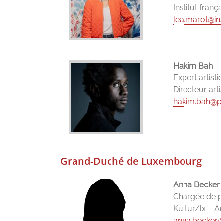
Institut franç
lea.marot@in
Hakim Bah
Expert artist
Directeur art
hakim.bah@p
Grand-Duché de Luxembourg
Anna Becker
Chargée de p
Kultur/lx – 
anna.becker@