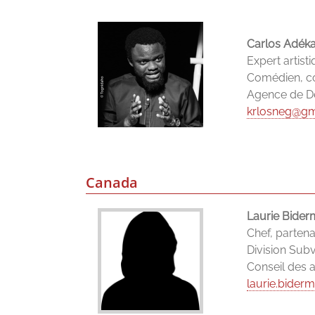
Carlos Adék
Expert artist
Comédien, co
Agence de Dé
krlosneg@gm
Canada
Laurie Bide
Chef, parten
Division Subv
Conseil des 
laurie.bider