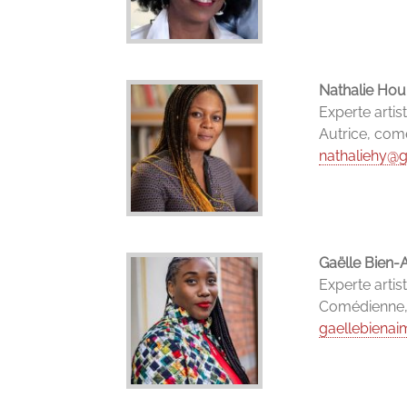
Nathalie Ho
Experte artis
Autrice, com
nathaliehy@
Gaëlle Bien-
Experte artis
Comédienne, 
gaellebiena