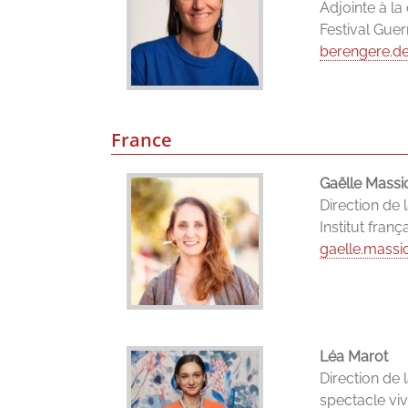
Adjointe à la
Festival Guer
berengere.d
France
Gaëlle Massic
Direction de 
Institut franç
gaelle.massic
Léa Marot
Direction de 
spectacle vi