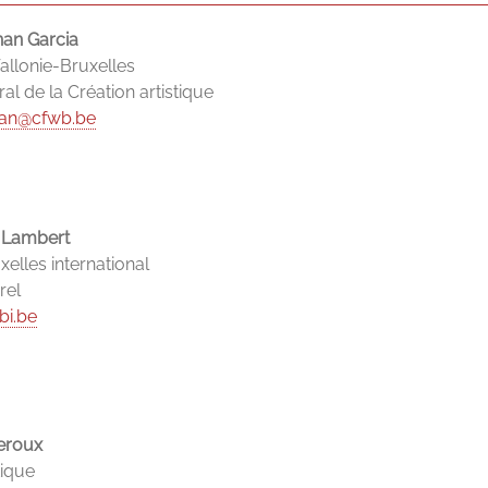
an Garcia
allonie-Bruxelles
al de la Création artistique
an@cfwb.be
 Lambert
elles international
rel
bi.be
eroux
tique