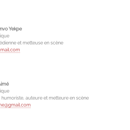
unvo Yekpe
tique
édienne et metteuse en scène
gmail.com
Aimé
tique
humoriste, auteure et metteure en scène
ime@gmail.com