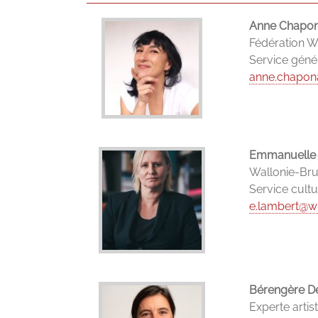
Anne Chapon
Fédération W
Service génér
anne.chapon
Emmanuelle
Wallonie-Brux
Service cultu
e.lambert@w
Bérengère D
Experte artis