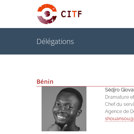
Skip
to
content
Délégations
Bénin
Sèdjro Giov
Dramature et 
Chef du servi
Agence de Dé
shouansou@