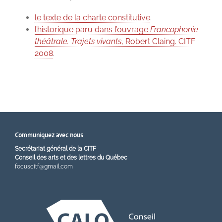
le texte de la charte constitutive
.
l’historique paru dans l’ouvrage
Francophonie
théâtrale. Trajets vivants
, Robert Claing. CITF
2008
.
Communiquez avec nous
Secrétariat général de la CITF
Conseil des arts et des lettres du Québec
focuscitf@gmail.com