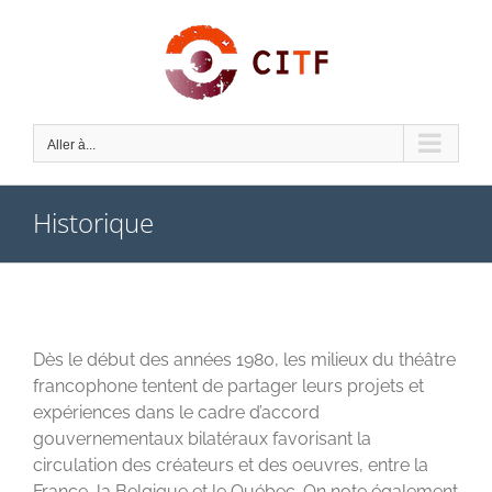
Skip
to
content
Aller à...
Historique
Dès le début des années 1980, les milieux du théâtre
francophone tentent de partager leurs projets et
expériences dans le cadre d’accord
gouvernementaux bilatéraux favorisant la
circulation des créateurs et des oeuvres, entre la
France, la Belgique et le Québec. On note également