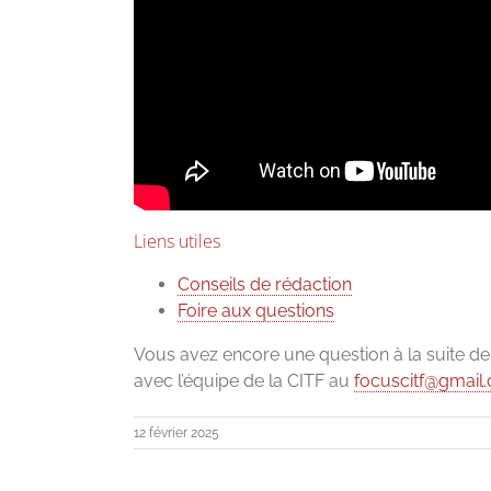
Liens utiles
Conseils de rédaction
Foire aux questions
Vous avez encore une question à la suite d
avec l’équipe de la CITF au
focuscitf@gmail
12 février 2025