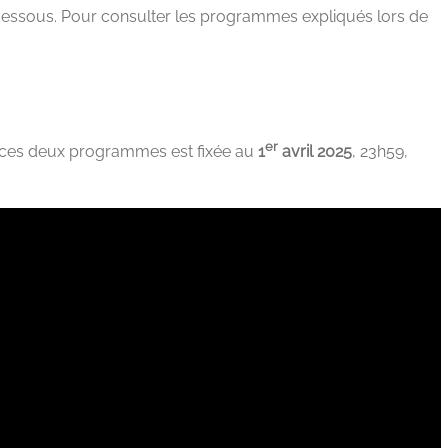
-dessous. Pour consulter les programmes expliqués lors de
er
r ces deux programmes est fixée au
1
avril 2025
, 23h59,